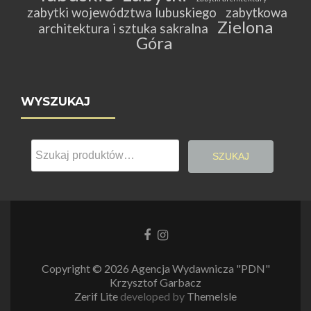
zabytki województwa lubuskiego
zabytkowa
Zielona
architektura i sztuka sakralna
Góra
WYSZUKAJ
Szukaj:
SZUKAJ
Link
Link
do
do
Facebooka
Instagrama
Copyright © 2026 Agencja Wydawnicza "PDN"
Krzysztof Garbacz
Zerif Lite
developed by
ThemeIsle