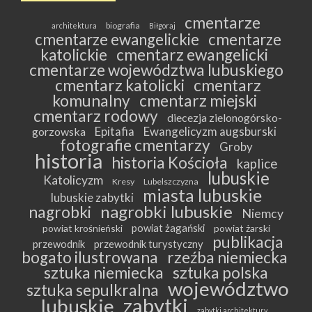
cmentarze
biografia
architektura
Biłgoraj
cmentarze ewangelickie
cmentarze
katolickie
cmentarz ewangelicki
cmentarze województwa lubuskiego
cmentarz katolicki
cmentarz
komunalny
cmentarz miejski
cmentarz rodowy
diecezja zielonogórsko-
Epitafia
Ewangelicyzm augsburski
gorzowska
fotografie cmentarzy
Groby
historia
historia Kościoła
kaplice
lubuskie
Katolicyzm
Kresy
Lubelszczyzna
miasta lubuskie
lubuskie zabytki
nagrobki lubuskie
nagrobki
Niemcy
powiat żagański
powiat krośnieński
powiat żarski
publikacja
przewodnik
przewodnik turystyczny
bogato ilustrowana
rzeźba niemiecka
sztuka niemiecka
sztuka polska
województwo
sztuka sepulkralna
zabytki
lubuskie
zabytki architektury