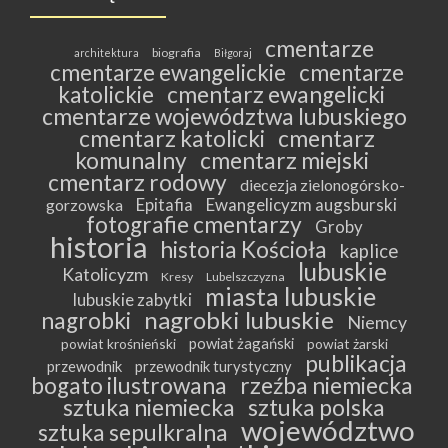
cmentarze
biografia
architektura
Biłgoraj
cmentarze ewangelickie
cmentarze
katolickie
cmentarz ewangelicki
cmentarze województwa lubuskiego
cmentarz katolicki
cmentarz
komunalny
cmentarz miejski
cmentarz rodowy
diecezja zielonogórsko-
Epitafia
Ewangelicyzm augsburski
gorzowska
fotografie cmentarzy
Groby
historia
historia Kościoła
kaplice
lubuskie
Katolicyzm
Kresy
Lubelszczyzna
miasta lubuskie
lubuskie zabytki
nagrobki lubuskie
nagrobki
Niemcy
powiat żagański
powiat krośnieński
powiat żarski
publikacja
przewodnik
przewodnik turystyczny
bogato ilustrowana
rzeźba niemiecka
sztuka niemiecka
sztuka polska
województwo
sztuka sepulkralna