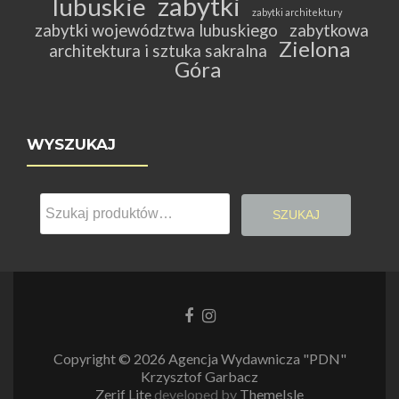
zabytki
lubuskie
zabytki architektury
zabytki województwa lubuskiego
zabytkowa
Zielona
architektura i sztuka sakralna
Góra
WYSZUKAJ
Szukaj:
SZUKAJ
Link
Link
do
do
Facebooka
Instagrama
Copyright © 2026 Agencja Wydawnicza "PDN"
Krzysztof Garbacz
Zerif Lite
developed by
ThemeIsle