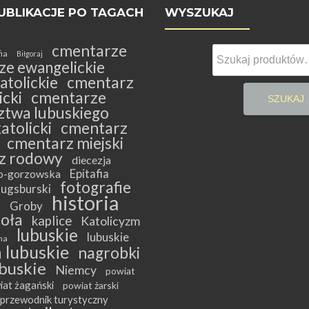
UBLIKACJE PO TAGACH
WYSZUKAJ
cmentarze
Szukaj:
fia
Biłgoraj
ze ewangelickie
atolickie
cmentarz
cki
cmentarze
SZUKAJ
twa lubuskiego
atolicki
cmentarz
cmentarz miejski
z rodowy
diecezja
Epitafia
ko-gorzowska
fotografie
ugsburski
historia
y
Groby
ioła
kaplice
Katolicyzm
lubuskie
lubuskie
na
 lubuskie
nagrobki
buskie
Niemcy
powiat
iat żagański
powiat żarski
przewodnik turystyczny