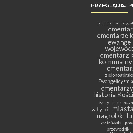
PRZEGLĄDAJ P
biogra
architektura
cmentar
cmentarze k
ewangeli
wojewódz
cmentarz k
komunalny
cmentar
zielonogórs
Ewangelicyzm a
cmentarz
historia Kośc
Kresy
Lubelszczyz
miasta
zabytki
nagrobki lu
pow
krośnieński
przewodnik