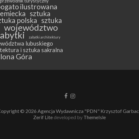
przewodnik turystyczny
bogato ilustrowana
iemiecka
sztuka
ztuka polska
sztuka
województwo
zabytki
zabytki architektury
ewództwa lubuskiego
tektura i sztuka sakralna
lona Góra
Link
Link
do
do
Facebooka
Instagrama
opyright © 2026 Agencja Wydawnicza "PDN" Krzysztof Garba
Zerif Lite
developed by
ThemeIsle