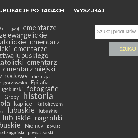
UBLIKACJE PO TAGACH
WYSZUKAJ
cmentarze
Szukaj:
fia
Biłgoraj
ze ewangelickie
atolickie
cmentarz
cki
cmentarze
SZUKAJ
twa lubuskiego
atolicki
cmentarz
cmentarz miejski
z rodowy
diecezja
Epitafia
ko-gorzowska
fotografie
ugsburski
historia
y
Groby
ioła
kaplice
Katolicyzm
lubuskie
lubuskie
na
 lubuskie
nagrobki
buskie
Niemcy
powiat
iat żagański
powiat żarski