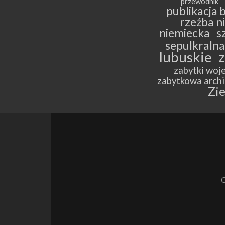
przewodnik
publikacja 
rzeźba n
niemiecka
s
sepulkralna
lubuskie
zabytki woj
zabytkowa archi
Zie
C