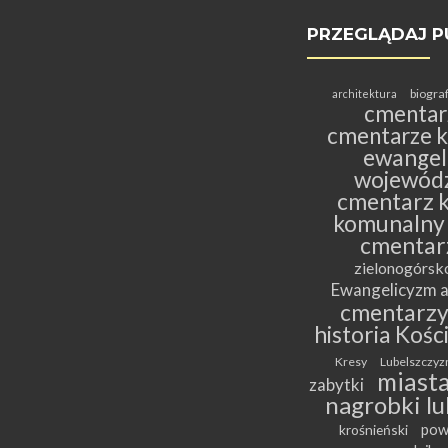
PRZEGLĄDAJ P
biogra
architektura
cmentar
cmentarze k
ewangeli
wojewódz
cmentarz k
komunalny
cmentar
zielonogórs
Ewangelicyzm a
cmentarz
historia Kośc
Kresy
Lubelszczyz
miasta
zabytki
nagrobki lu
pow
krośnieński