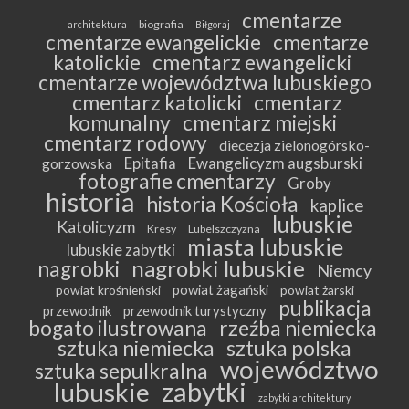
cmentarze
biografia
architektura
Biłgoraj
cmentarze ewangelickie
cmentarze
katolickie
cmentarz ewangelicki
cmentarze województwa lubuskiego
cmentarz katolicki
cmentarz
komunalny
cmentarz miejski
cmentarz rodowy
diecezja zielonogórsko-
Epitafia
Ewangelicyzm augsburski
gorzowska
fotografie cmentarzy
Groby
historia
historia Kościoła
kaplice
lubuskie
Katolicyzm
Kresy
Lubelszczyzna
miasta lubuskie
lubuskie zabytki
nagrobki lubuskie
nagrobki
Niemcy
powiat żagański
powiat krośnieński
powiat żarski
publikacja
przewodnik
przewodnik turystyczny
bogato ilustrowana
rzeźba niemiecka
sztuka niemiecka
sztuka polska
województwo
sztuka sepulkralna
zabytki
lubuskie
zabytki architektury