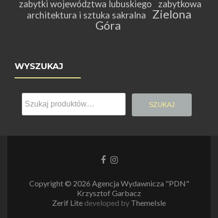
zabytki województwa lubuskiego
zabytkowa
Zielona
architektura i sztuka sakralna
Góra
WYSZUKAJ
Szukaj:
SZUKAJ
Link
Link
do
do
Facebooka
Instagrama
Copyright © 2026 Agencja Wydawnicza "PDN"
Krzysztof Garbacz
Zerif Lite
developed by
ThemeIsle