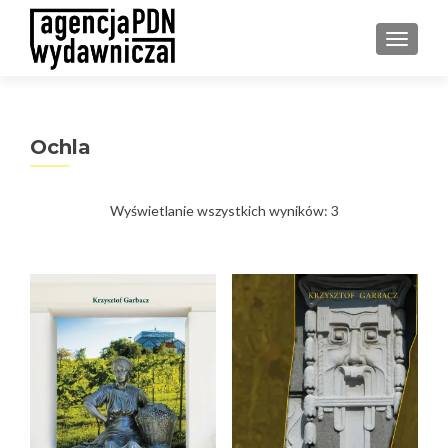
PRZEŁ
Ochla
Posortowane
Wyświetlanie wszystkich wyników: 3
według
najnowszych