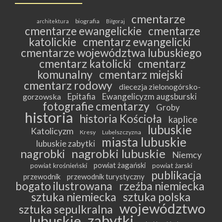
cmentarze
biografia
architektura
Biłgoraj
cmentarze ewangelickie
cmentarze
katolickie
cmentarz ewangelicki
cmentarze województwa lubuskiego
cmentarz katolicki
cmentarz
komunalny
cmentarz miejski
cmentarz rodowy
diecezja zielonogórsko-
Epitafia
Ewangelicyzm augsburski
gorzowska
fotografie cmentarzy
Groby
historia
historia Kościoła
kaplice
lubuskie
Katolicyzm
Kresy
Lubelszczyzna
miasta lubuskie
lubuskie zabytki
nagrobki lubuskie
nagrobki
Niemcy
powiat żagański
powiat krośnieński
powiat żarski
publikacja
przewodnik
przewodnik turystyczny
bogato ilustrowana
rzeźba niemiecka
sztuka niemiecka
sztuka polska
województwo
sztuka sepulkralna
zabytki
lubuskie