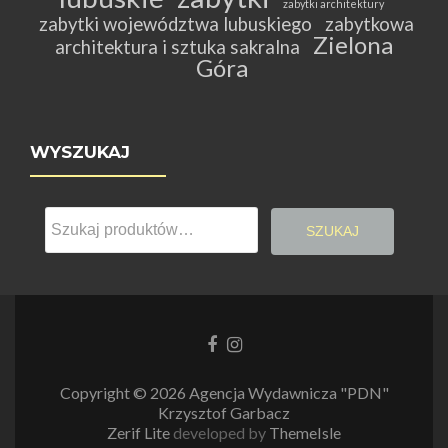
zabytki architektury
zabytki województwa lubuskiego
zabytkowa
Zielona
architektura i sztuka sakralna
Góra
WYSZUKAJ
Szukaj:
SZUKAJ
Link
Link
do
do
Facebooka
Instagrama
Copyright © 2026 Agencja Wydawnicza "PDN"
Krzysztof Garbacz
Zerif Lite
developed by
ThemeIsle