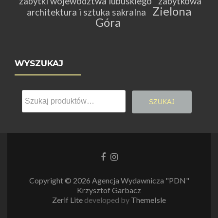
zabytki województwa lubuskiego
zabytkowa
Zielona
architektura i sztuka sakralna
Góra
WYSZUKAJ
Szukaj:
SZUKAJ
Link
Link
do
do
Facebooka
Instagrama
Copyright © 2026 Agencja Wydawnicza "PDN"
Krzysztof Garbacz
Zerif Lite
developed by
ThemeIsle