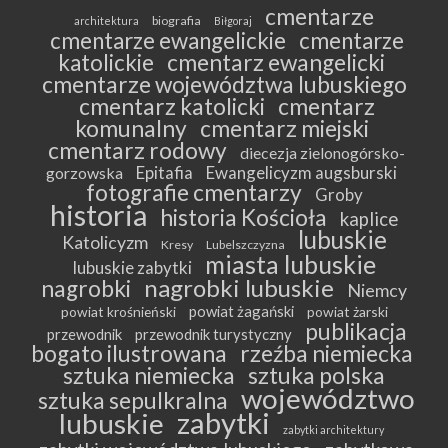
cmentarze
biografia
architektura
Biłgoraj
cmentarze ewangelickie
cmentarze
katolickie
cmentarz ewangelicki
cmentarze województwa lubuskiego
cmentarz katolicki
cmentarz
komunalny
cmentarz miejski
cmentarz rodowy
diecezja zielonogórsko-
Epitafia
Ewangelicyzm augsburski
gorzowska
fotografie cmentarzy
Groby
historia
historia Kościoła
kaplice
lubuskie
Katolicyzm
Kresy
Lubelszczyzna
miasta lubuskie
lubuskie zabytki
nagrobki lubuskie
nagrobki
Niemcy
powiat żagański
powiat krośnieński
powiat żarski
publikacja
przewodnik
przewodnik turystyczny
bogato ilustrowana
rzeźba niemiecka
sztuka niemiecka
sztuka polska
województwo
sztuka sepulkralna
zabytki
lubuskie
zabytki architektury