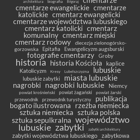
cmentarze
biografia
architektura
Biłgoraj
cmentarze ewangelickie
cmentarze
katolickie
cmentarz ewangelicki
cmentarze województwa lubuskiego
cmentarz katolicki
cmentarz
komunalny
cmentarz miejski
cmentarz rodowy
diecezja zielonogórsko-
Epitafia
Ewangelicyzm augsburski
gorzowska
fotografie cmentarzy
Groby
historia
historia Kościoła
kaplice
lubuskie
Katolicyzm
Kresy
Lubelszczyzna
miasta lubuskie
lubuskie zabytki
nagrobki lubuskie
nagrobki
Niemcy
powiat żagański
powiat krośnieński
powiat żarski
publikacja
przewodnik
przewodnik turystyczny
bogato ilustrowana
rzeźba niemiecka
sztuka niemiecka
sztuka polska
województwo
sztuka sepulkralna
zabytki
lubuskie
zabytki architektury
zabytki województwa lubuskiego
zabytkowa