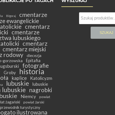
UBLIKACJE PO TAGACH
WYSZUKAJ
cmentarze
Szukaj:
fia
Biłgoraj
ze ewangelickie
atolickie
cmentarz
cki
cmentarze
SZUKAJ
twa lubuskiego
atolicki
cmentarz
cmentarz miejski
z rodowy
diecezja
Epitafia
ko-gorzowska
fotografie
ugsburski
historia
y
Groby
ioła
kaplice
Katolicyzm
lubuskie
lubuskie
na
 lubuskie
nagrobki
buskie
Niemcy
powiat
iat żagański
powiat żarski
przewodnik turystyczny
bogato ilustrowana