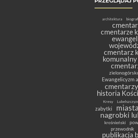
PRZEGLĄDAJ P
biogra
architektura
cmentar
cmentarze k
ewangeli
wojewódz
cmentarz k
komunalny
cmentar
zielonogórs
Ewangelicyzm a
cmentarz
historia Kośc
Kresy
Lubelszczyz
miasta
zabytki
nagrobki lu
pow
krośnieński
przewodnik
publikacja 