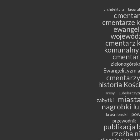
biogra
architektura
cmentar
cmentarze k
ewangeli
wojewódz
cmentarz k
komunalny
cmentar
zielonogórs
Ewangelicyzm a
cmentarz
historia Kośc
Kresy
Lubelszczyz
miasta
zabytki
nagrobki lu
pow
krośnieński
przewodnik
publikacja 
rzeźba n