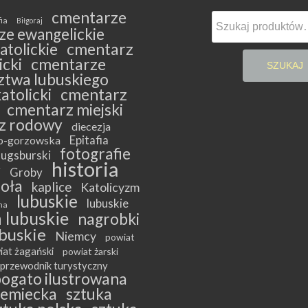
cmentarze
Szukaj:
fia
Biłgoraj
ze ewangelickie
atolickie
cmentarz
cki
cmentarze
SZUKAJ
twa lubuskiego
atolicki
cmentarz
cmentarz miejski
z rodowy
diecezja
Epitafia
ko-gorzowska
fotografie
ugsburski
historia
y
Groby
ioła
kaplice
Katolicyzm
lubuskie
lubuskie
na
 lubuskie
nagrobki
buskie
Niemcy
powiat
iat żagański
powiat żarski
przewodnik turystyczny
bogato ilustrowana
iemiecka
sztuka