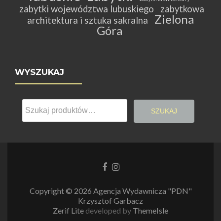
zabytki województwa lubuskiego
zabytkowa
Zielona
architektura i sztuka sakralna
Góra
WYSZUKAJ
Szukaj:
SZUKAJ
Link
Link
do
do
Facebooka
Instagrama
Copyright © 2026 Agencja Wydawnicza "PDN"
Krzysztof Garbacz
Zerif Lite
developed by
ThemeIsle