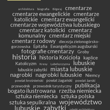
cmentarze
biografia
architektura
Biłgoraj
cmentarze ewangelickie
cmentarze
katolickie
cmentarz ewangelicki
cmentarze województwa lubuskiego
cmentarz katolicki
cmentarz
komunalny
cmentarz miejski
cmentarz rodowy
diecezja zielonogórsko-
Epitafia
Ewangelicyzm augsburski
gorzowska
fotografie cmentarzy
Groby
historia
historia Kościoła
kaplice
lubuskie
Katolicyzm
Kresy
Lubelszczyzna
miasta lubuskie
lubuskie zabytki
nagrobki lubuskie
nagrobki
Niemcy
powiat żagański
powiat krośnieński
powiat żarski
publikacja
przewodnik
przewodnik turystyczny
bogato ilustrowana
rzeźba niemiecka
sztuka niemiecka
sztuka polska
województwo
sztuka sepulkralna
zabytki
lubuskie
zabytki architektury