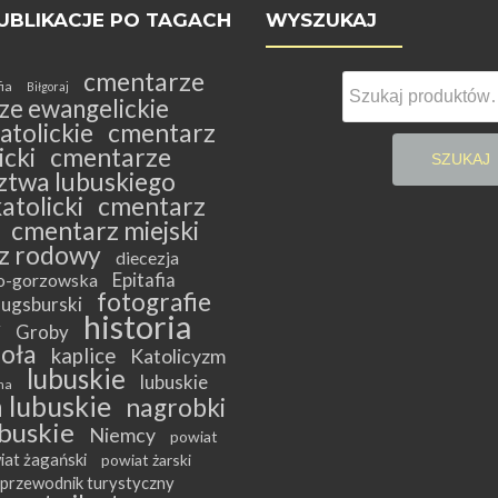
UBLIKACJE PO TAGACH
WYSZUKAJ
cmentarze
Szukaj:
fia
Biłgoraj
ze ewangelickie
atolickie
cmentarz
cki
cmentarze
SZUKAJ
twa lubuskiego
atolicki
cmentarz
cmentarz miejski
z rodowy
diecezja
Epitafia
ko-gorzowska
fotografie
ugsburski
historia
y
Groby
ioła
kaplice
Katolicyzm
lubuskie
lubuskie
na
 lubuskie
nagrobki
buskie
Niemcy
powiat
iat żagański
powiat żarski
przewodnik turystyczny