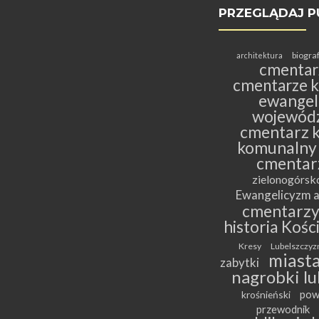
PRZEGLĄDAJ P
biogra
architektura
cmentar
cmentarze k
ewangeli
wojewódz
cmentarz k
komunalny
cmentar
zielonogórs
Ewangelicyzm a
cmentarz
historia Kośc
Kresy
Lubelszczyz
miasta
zabytki
nagrobki lu
pow
krośnieński
przewodnik