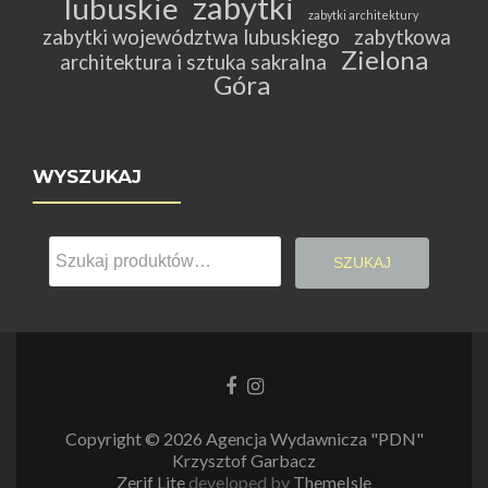
zabytki
lubuskie
zabytki architektury
zabytki województwa lubuskiego
zabytkowa
Zielona
architektura i sztuka sakralna
Góra
WYSZUKAJ
Szukaj:
SZUKAJ
Link
Link
do
do
Facebooka
Instagrama
Copyright © 2026 Agencja Wydawnicza "PDN"
Krzysztof Garbacz
Zerif Lite
developed by
ThemeIsle