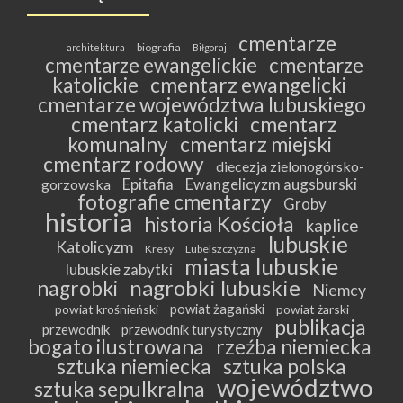
cmentarze
biografia
architektura
Biłgoraj
cmentarze ewangelickie
cmentarze
katolickie
cmentarz ewangelicki
cmentarze województwa lubuskiego
cmentarz katolicki
cmentarz
komunalny
cmentarz miejski
cmentarz rodowy
diecezja zielonogórsko-
Epitafia
Ewangelicyzm augsburski
gorzowska
fotografie cmentarzy
Groby
historia
historia Kościoła
kaplice
lubuskie
Katolicyzm
Kresy
Lubelszczyzna
miasta lubuskie
lubuskie zabytki
nagrobki lubuskie
nagrobki
Niemcy
powiat żagański
powiat krośnieński
powiat żarski
publikacja
przewodnik
przewodnik turystyczny
bogato ilustrowana
rzeźba niemiecka
sztuka niemiecka
sztuka polska
województwo
sztuka sepulkralna