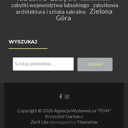
zabytki województwa lubuskiego
zabytkowa
Zielona
architektura i sztuka sakralna
Góra
WYSZUKAJ
Szukaj:
SZUKAJ
Link
Link
do
do
Facebooka
Instagrama
Copyright © 2026 Agencja Wydawnicza "PDN"
Krzysztof Garbacz
Zerif Lite
developed by
ThemeIsle