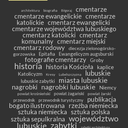
cmentarze
biografia
architektura
Biłgoraj
cmentarze ewangelickie
cmentarze
katolickie
cmentarz ewangelicki
cmentarze województwa lubuskiego
cmentarz katolicki
cmentarz
komunalny
cmentarz miejski
cmentarz rodowy
diecezja zielonogórsko-
Epitafia
Ewangelicyzm augsburski
gorzowska
fotografie cmentarzy
Groby
historia
historia Kościoła
kaplice
lubuskie
Katolicyzm
Kresy
Lubelszczyzna
miasta lubuskie
lubuskie zabytki
nagrobki lubuskie
nagrobki
Niemcy
powiat żagański
powiat krośnieński
powiat żarski
publikacja
przewodnik
przewodnik turystyczny
bogato ilustrowana
rzeźba niemiecka
sztuka niemiecka
sztuka polska
województwo
sztuka sepulkralna
zabytki
lubuskie
zabytki architektury