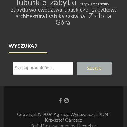
zabytki
lubuskie
zabytki architektury
zabytki województwa lubuskiego
zabytkowa
Zielona
architektura i sztuka sakralna
Góra
WYSZUKAJ
Szukaj:
SZUKAJ
Link
Link
do
do
Facebooka
Instagrama
Copyright © 2026 Agencja Wydawnicza "PDN"
Krzysztof Garbacz
Zerif Lite
developed by
ThemeIsle