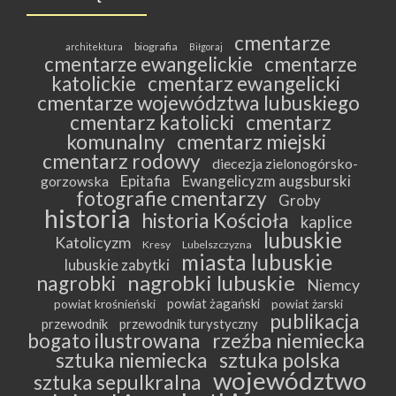
cmentarze
biografia
architektura
Biłgoraj
cmentarze ewangelickie
cmentarze
katolickie
cmentarz ewangelicki
cmentarze województwa lubuskiego
cmentarz katolicki
cmentarz
komunalny
cmentarz miejski
cmentarz rodowy
diecezja zielonogórsko-
Epitafia
Ewangelicyzm augsburski
gorzowska
fotografie cmentarzy
Groby
historia
historia Kościoła
kaplice
lubuskie
Katolicyzm
Kresy
Lubelszczyzna
miasta lubuskie
lubuskie zabytki
nagrobki lubuskie
nagrobki
Niemcy
powiat żagański
powiat krośnieński
powiat żarski
publikacja
przewodnik
przewodnik turystyczny
bogato ilustrowana
rzeźba niemiecka
sztuka niemiecka
sztuka polska
województwo
sztuka sepulkralna