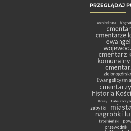
PRZEGLĄDAJ P
biogra
architektura
cmentar
cmentarze k
ewangeli
wojewódz
cmentarz k
komunalny
cmentar
zielonogórs
Ewangelicyzm a
cmentarz
historia Kośc
Kresy
Lubelszczyz
miasta
zabytki
nagrobki lu
pow
krośnieński
przewodnik