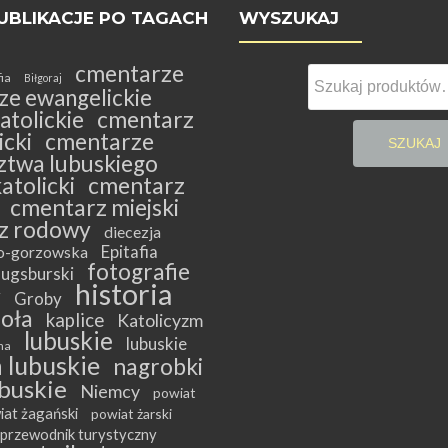
UBLIKACJE PO TAGACH
WYSZUKAJ
cmentarze
Szukaj:
fia
Biłgoraj
ze ewangelickie
atolickie
cmentarz
cki
cmentarze
SZUKAJ
twa lubuskiego
atolicki
cmentarz
cmentarz miejski
z rodowy
diecezja
Epitafia
ko-gorzowska
fotografie
ugsburski
historia
y
Groby
ioła
kaplice
Katolicyzm
lubuskie
lubuskie
na
 lubuskie
nagrobki
buskie
Niemcy
powiat
iat żagański
powiat żarski
przewodnik turystyczny