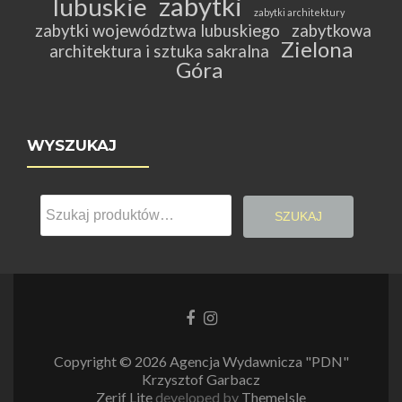
zabytki
lubuskie
zabytki architektury
zabytki województwa lubuskiego
zabytkowa
Zielona
architektura i sztuka sakralna
Góra
WYSZUKAJ
Szukaj:
SZUKAJ
Link
Link
do
do
Facebooka
Instagrama
Copyright © 2026 Agencja Wydawnicza "PDN"
Krzysztof Garbacz
Zerif Lite
developed by
ThemeIsle