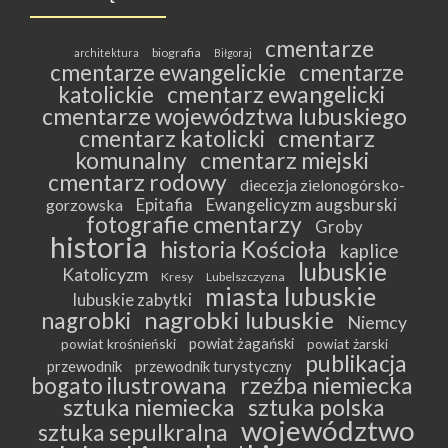
cmentarze
biografia
architektura
Biłgoraj
cmentarze ewangelickie
cmentarze
katolickie
cmentarz ewangelicki
cmentarze województwa lubuskiego
cmentarz katolicki
cmentarz
komunalny
cmentarz miejski
cmentarz rodowy
diecezja zielonogórsko-
Epitafia
Ewangelicyzm augsburski
gorzowska
fotografie cmentarzy
Groby
historia
historia Kościoła
kaplice
lubuskie
Katolicyzm
Kresy
Lubelszczyzna
miasta lubuskie
lubuskie zabytki
nagrobki lubuskie
nagrobki
Niemcy
powiat żagański
powiat krośnieński
powiat żarski
publikacja
przewodnik
przewodnik turystyczny
bogato ilustrowana
rzeźba niemiecka
sztuka niemiecka
sztuka polska
województwo
sztuka sepulkralna