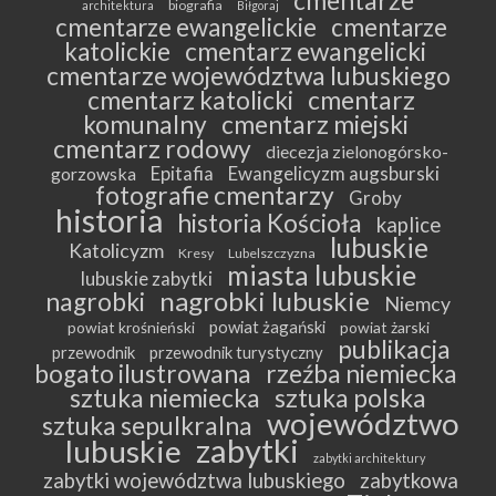
cmentarze
biografia
architektura
Biłgoraj
cmentarze ewangelickie
cmentarze
katolickie
cmentarz ewangelicki
cmentarze województwa lubuskiego
cmentarz katolicki
cmentarz
komunalny
cmentarz miejski
cmentarz rodowy
diecezja zielonogórsko-
Epitafia
Ewangelicyzm augsburski
gorzowska
fotografie cmentarzy
Groby
historia
historia Kościoła
kaplice
lubuskie
Katolicyzm
Kresy
Lubelszczyzna
miasta lubuskie
lubuskie zabytki
nagrobki lubuskie
nagrobki
Niemcy
powiat żagański
powiat krośnieński
powiat żarski
publikacja
przewodnik
przewodnik turystyczny
bogato ilustrowana
rzeźba niemiecka
sztuka niemiecka
sztuka polska
województwo
sztuka sepulkralna
zabytki
lubuskie
zabytki architektury
zabytki województwa lubuskiego
zabytkowa