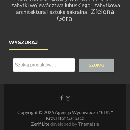
zabytki województwa lubuskiego
zabytkowa
Zielona
architektura i sztuka sakralna
Góra
WYSZUKAJ
Szukaj:
SZUKAJ
Link
Link
do
do
Facebooka
Instagrama
Copyright © 2026 Agencja Wydawnicza "PDN"
Krzysztof Garbacz
Zerif Lite
developed by
ThemeIsle