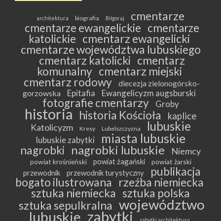
cmentarze
biografia
architektura
Biłgoraj
cmentarze ewangelickie
cmentarze
katolickie
cmentarz ewangelicki
cmentarze województwa lubuskiego
cmentarz katolicki
cmentarz
komunalny
cmentarz miejski
cmentarz rodowy
diecezja zielonogórsko-
Epitafia
Ewangelicyzm augsburski
gorzowska
fotografie cmentarzy
Groby
historia
historia Kościoła
kaplice
lubuskie
Katolicyzm
Kresy
Lubelszczyzna
miasta lubuskie
lubuskie zabytki
nagrobki lubuskie
nagrobki
Niemcy
powiat żagański
powiat krośnieński
powiat żarski
publikacja
przewodnik
przewodnik turystyczny
bogato ilustrowana
rzeźba niemiecka
sztuka niemiecka
sztuka polska
województwo
sztuka sepulkralna
zabytki
lubuskie
zabytki architektury