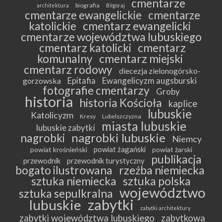
cmentarze
biografia
architektura
Biłgoraj
cmentarze ewangelickie
cmentarze
katolickie
cmentarz ewangelicki
cmentarze województwa lubuskiego
cmentarz katolicki
cmentarz
komunalny
cmentarz miejski
cmentarz rodowy
diecezja zielonogórsko-
Epitafia
Ewangelicyzm augsburski
gorzowska
fotografie cmentarzy
Groby
historia
historia Kościoła
kaplice
lubuskie
Katolicyzm
Kresy
Lubelszczyzna
miasta lubuskie
lubuskie zabytki
nagrobki lubuskie
nagrobki
Niemcy
powiat żagański
powiat krośnieński
powiat żarski
publikacja
przewodnik
przewodnik turystyczny
bogato ilustrowana
rzeźba niemiecka
sztuka niemiecka
sztuka polska
województwo
sztuka sepulkralna
zabytki
lubuskie
zabytki architektury
zabytki województwa lubuskiego
zabytkowa