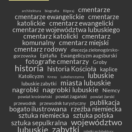
cmentarze
biografia
architektura
Biłgoraj
cmentarze ewangelickie
cmentarze
katolickie
cmentarz ewangelicki
cmentarze województwa lubuskiego
cmentarz katolicki
cmentarz
komunalny
cmentarz miejski
cmentarz rodowy
diecezja zielonogórsko-
Epitafia
Ewangelicyzm augsburski
gorzowska
fotografie cmentarzy
Groby
historia
historia Kościoła
kaplice
lubuskie
Katolicyzm
Kresy
Lubelszczyzna
miasta lubuskie
lubuskie zabytki
nagrobki lubuskie
nagrobki
Niemcy
powiat żagański
powiat krośnieński
powiat żarski
publikacja
przewodnik
przewodnik turystyczny
bogato ilustrowana
rzeźba niemiecka
sztuka niemiecka
sztuka polska
województwo
sztuka sepulkralna
zabytki
lubuskie
zabytki architektury