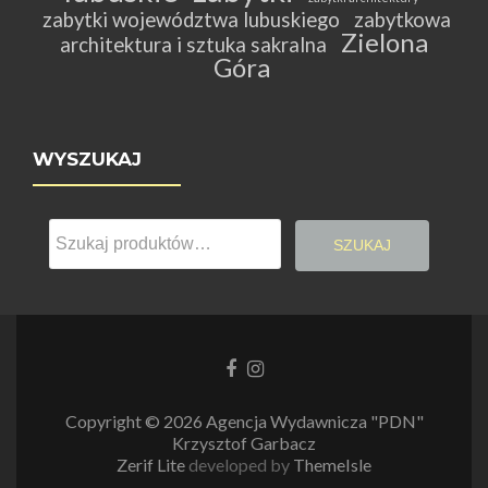
zabytki województwa lubuskiego
zabytkowa
Zielona
architektura i sztuka sakralna
Góra
WYSZUKAJ
Szukaj:
SZUKAJ
Link
Link
do
do
Facebooka
Instagrama
Copyright © 2026 Agencja Wydawnicza "PDN"
Krzysztof Garbacz
Zerif Lite
developed by
ThemeIsle