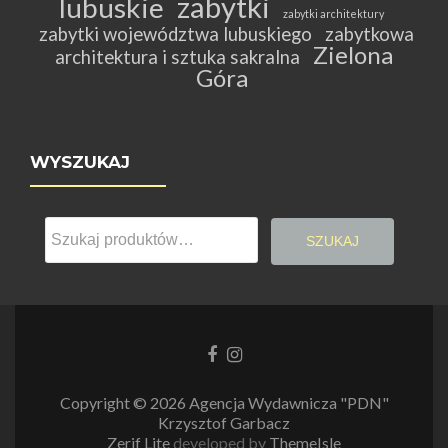
zabytki
lubuskie
zabytki architektury
zabytki województwa lubuskiego
zabytkowa
Zielona
architektura i sztuka sakralna
Góra
WYSZUKAJ
Szukaj:
SZUKAJ
Link
Link
do
do
Facebooka
Instagrama
Copyright © 2026 Agencja Wydawnicza "PDN"
Krzysztof Garbacz
Zerif Lite
developed by
ThemeIsle