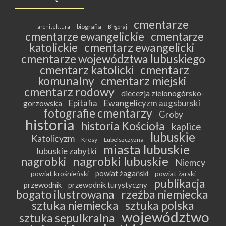
cmentarze
biografia
architektura
Biłgoraj
cmentarze ewangelickie
cmentarze
katolickie
cmentarz ewangelicki
cmentarze województwa lubuskiego
cmentarz katolicki
cmentarz
komunalny
cmentarz miejski
cmentarz rodowy
diecezja zielonogórsko-
Epitafia
Ewangelicyzm augsburski
gorzowska
fotografie cmentarzy
Groby
historia
historia Kościoła
kaplice
lubuskie
Katolicyzm
Kresy
Lubelszczyzna
miasta lubuskie
lubuskie zabytki
nagrobki lubuskie
nagrobki
Niemcy
powiat żagański
powiat krośnieński
powiat żarski
publikacja
przewodnik
przewodnik turystyczny
bogato ilustrowana
rzeźba niemiecka
sztuka niemiecka
sztuka polska
województwo
sztuka sepulkralna