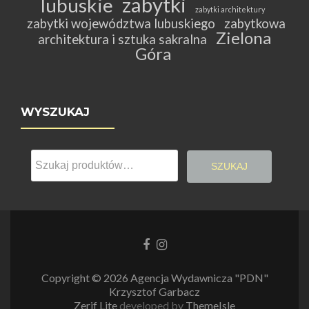
zabytki
lubuskie
zabytki architektury
zabytki województwa lubuskiego
zabytkowa
Zielona
architektura i sztuka sakralna
Góra
WYSZUKAJ
Szukaj:
SZUKAJ
Link
Link
do
do
Facebooka
Instagrama
Copyright © 2026 Agencja Wydawnicza "PDN"
Krzysztof Garbacz
Zerif Lite
developed by
ThemeIsle