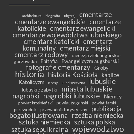
cmentarze
biografia
architektura
Biłgoraj
cmentarze ewangelickie
cmentarze
katolickie
cmentarz ewangelicki
cmentarze województwa lubuskiego
cmentarz katolicki
cmentarz
komunalny
cmentarz miejski
cmentarz rodowy
diecezja zielonogórsko-
Epitafia
Ewangelicyzm augsburski
gorzowska
fotografie cmentarzy
Groby
historia
historia Kościoła
kaplice
lubuskie
Katolicyzm
Kresy
Lubelszczyzna
miasta lubuskie
lubuskie zabytki
nagrobki lubuskie
nagrobki
Niemcy
powiat żagański
powiat krośnieński
powiat żarski
publikacja
przewodnik
przewodnik turystyczny
bogato ilustrowana
rzeźba niemiecka
sztuka niemiecka
sztuka polska
województwo
sztuka sepulkralna