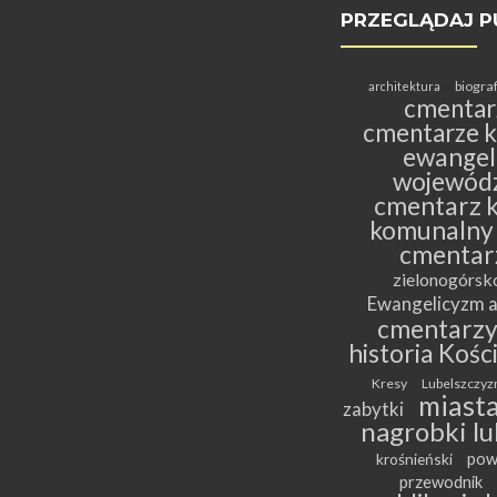
PRZEGLĄDAJ P
biogra
architektura
cmentar
cmentarze k
ewangeli
wojewódz
cmentarz k
komunalny
cmentar
zielonogórs
Ewangelicyzm a
cmentarz
historia Kośc
Kresy
Lubelszczyz
miasta
zabytki
nagrobki lu
pow
krośnieński
przewodnik