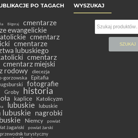
UBLIKACJE PO TAGACH
WYSZUKAJ
cmentarze
Szukaj:
fia
Biłgoraj
ze ewangelickie
atolickie
cmentarz
cki
cmentarze
SZUKAJ
twa lubuskiego
atolicki
cmentarz
cmentarz miejski
z rodowy
diecezja
Epitafia
ko-gorzowska
fotografie
ugsburski
historia
y
Groby
ioła
kaplice
Katolicyzm
lubuskie
lubuskie
na
 lubuskie
nagrobki
buskie
Niemcy
powiat
iat żagański
powiat żarski
przewodnik turystyczny