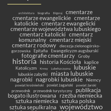
cmentarze
biografia
architektura
Biłgoraj
cmentarze ewangelickie
cmentarze
katolickie
cmentarz ewangelicki
cmentarze województwa lubuskiego
cmentarz katolicki
cmentarz
komunalny
cmentarz miejski
cmentarz rodowy
diecezja zielonogórsko-
Epitafia
Ewangelicyzm augsburski
gorzowska
fotografie cmentarzy
Groby
historia
historia Kościoła
kaplice
lubuskie
Katolicyzm
Kresy
Lubelszczyzna
miasta lubuskie
lubuskie zabytki
nagrobki lubuskie
nagrobki
Niemcy
powiat żagański
powiat krośnieński
powiat żarski
publikacja
przewodnik
przewodnik turystyczny
bogato ilustrowana
rzeźba niemiecka
sztuka niemiecka
sztuka polska
województwo
sztuka sepulkralna