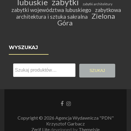
zabytki
lubuskie
zabytki architektury
zabytki województwa lubuskiego
zabytkowa
Zielona
architektura i sztuka sakralna
Góra
WYSZUKAJ
Szukaj:
SZUKAJ
Link
Link
do
do
Facebooka
Instagrama
Copyright © 2026 Agencja Wydawnicza "PDN"
Krzysztof Garbacz
Zerif Lite
developed by
ThemeIsle