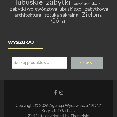
zabytki
lubuskie
zabytki architektury
zabytki województwa lubuskiego
zabytkowa
Zielona
architektura i sztuka sakralna
Góra
WYSZUKAJ
Szukaj:
SZUKAJ
Link
Link
do
do
Facebooka
Instagrama
Copyright © 2026 Agencja Wydawnicza "PDN"
Krzysztof Garbacz
Zerif Lite
developed by
ThemeIsle