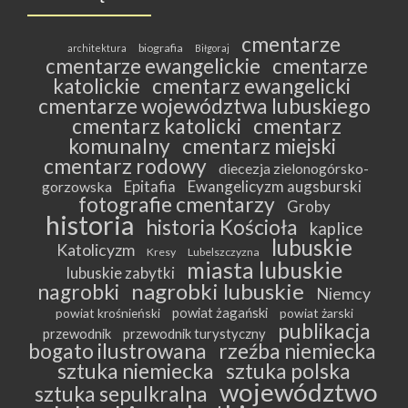
cmentarze
biografia
architektura
Biłgoraj
cmentarze ewangelickie
cmentarze
katolickie
cmentarz ewangelicki
cmentarze województwa lubuskiego
cmentarz katolicki
cmentarz
komunalny
cmentarz miejski
cmentarz rodowy
diecezja zielonogórsko-
Epitafia
Ewangelicyzm augsburski
gorzowska
fotografie cmentarzy
Groby
historia
historia Kościoła
kaplice
lubuskie
Katolicyzm
Kresy
Lubelszczyzna
miasta lubuskie
lubuskie zabytki
nagrobki lubuskie
nagrobki
Niemcy
powiat żagański
powiat krośnieński
powiat żarski
publikacja
przewodnik
przewodnik turystyczny
bogato ilustrowana
rzeźba niemiecka
sztuka niemiecka
sztuka polska
województwo
sztuka sepulkralna