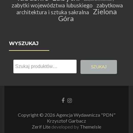
zabytki województwa lubuskiego
zabytkowa
Zielona
architektura i sztuka sakralna
Góra
WYSZUKAJ
Szukaj:
SZUKAJ
Link
Link
do
do
Facebooka
Instagrama
Copyright © 2026 Agencja Wydawnicza "PDN"
Krzysztof Garbacz
Zerif Lite
developed by
ThemeIsle