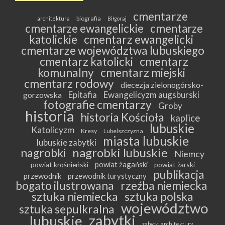
cmentarze
biografia
architektura
Biłgoraj
cmentarze ewangelickie
cmentarze
katolickie
cmentarz ewangelicki
cmentarze województwa lubuskiego
cmentarz katolicki
cmentarz
komunalny
cmentarz miejski
cmentarz rodowy
diecezja zielonogórsko-
Epitafia
Ewangelicyzm augsburski
gorzowska
fotografie cmentarzy
Groby
historia
historia Kościoła
kaplice
lubuskie
Katolicyzm
Kresy
Lubelszczyzna
miasta lubuskie
lubuskie zabytki
nagrobki lubuskie
nagrobki
Niemcy
powiat żagański
powiat krośnieński
powiat żarski
publikacja
przewodnik
przewodnik turystyczny
bogato ilustrowana
rzeźba niemiecka
sztuka niemiecka
sztuka polska
województwo
sztuka sepulkralna
zabytki
lubuskie
zabytki architektury