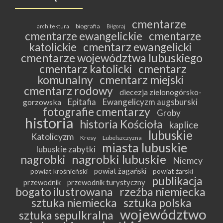
cmentarze
biografia
architektura
Biłgoraj
cmentarze ewangelickie
cmentarze
katolickie
cmentarz ewangelicki
cmentarze województwa lubuskiego
cmentarz katolicki
cmentarz
komunalny
cmentarz miejski
cmentarz rodowy
diecezja zielonogórsko-
Epitafia
Ewangelicyzm augsburski
gorzowska
fotografie cmentarzy
Groby
historia
historia Kościoła
kaplice
lubuskie
Katolicyzm
Kresy
Lubelszczyzna
miasta lubuskie
lubuskie zabytki
nagrobki lubuskie
nagrobki
Niemcy
powiat żagański
powiat krośnieński
powiat żarski
publikacja
przewodnik
przewodnik turystyczny
bogato ilustrowana
rzeźba niemiecka
sztuka niemiecka
sztuka polska
województwo
sztuka sepulkralna