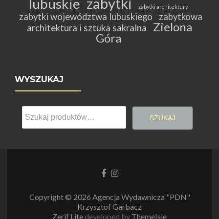
zabytki
lubuskie
zabytki architektury
zabytki województwa lubuskiego
zabytkowa
Zielona
architektura i sztuka sakralna
Góra
WYSZUKAJ
Szukaj:
SZUKAJ
Link
Link
do
do
Facebooka
Instagrama
Copyright © 2026 Agencja Wydawnicza "PDN"
Krzysztof Garbacz
Zerif Lite
developed by
ThemeIsle