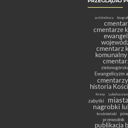
PRZEGLĄDAJ P
biogra
architektura
cmentar
cmentarze k
ewangeli
wojewódz
cmentarz k
komunalny
cmentar
zielonogórs
Ewangelicyzm a
cmentarz
historia Kośc
Kresy
Lubelszczyz
miasta
zabytki
nagrobki lu
pow
krośnieński
przewodnik
publikacja 