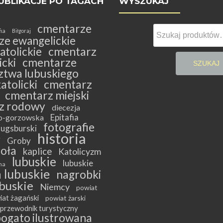
UBLIKACJE PO TAGACH
WYSZUKAJ
cmentarze
Szukaj:
fia
Biłgoraj
ze ewangelickie
atolickie
cmentarz
cki
cmentarze
SZUKAJ
twa lubuskiego
atolicki
cmentarz
cmentarz miejski
z rodowy
diecezja
Epitafia
ko-gorzowska
fotografie
ugsburski
historia
y
Groby
ioła
kaplice
Katolicyzm
lubuskie
lubuskie
na
 lubuskie
nagrobki
buskie
Niemcy
powiat
iat żagański
powiat żarski
przewodnik turystyczny
bogato ilustrowana