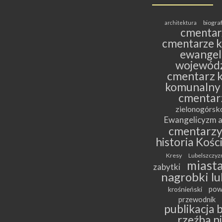
biogra
architektura
cmentar
cmentarze k
ewangeli
wojewódz
cmentarz k
komunalny
cmentar
zielonogórs
Ewangelicyzm a
cmentarz
historia Kośc
Kresy
Lubelszczyz
miasta
zabytki
nagrobki lu
pow
krośnieński
przewodnik
publikacja 
rzeźba n