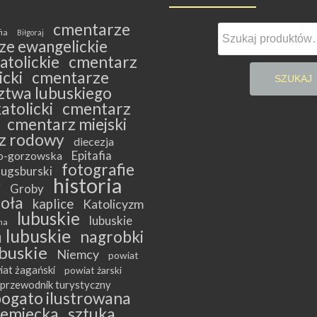
cmentarze
Szukaj:
fia
Biłgoraj
ze ewangelickie
atolickie
cmentarz
cki
cmentarze
SZUKAJ
twa lubuskiego
atolicki
cmentarz
cmentarz miejski
z rodowy
diecezja
Epitafia
ko-gorzowska
fotografie
ugsburski
historia
y
Groby
ioła
kaplice
Katolicyzm
lubuskie
lubuskie
na
 lubuskie
nagrobki
buskie
Niemcy
powiat
iat żagański
powiat żarski
przewodnik turystyczny
bogato ilustrowana
iemiecka
sztuka