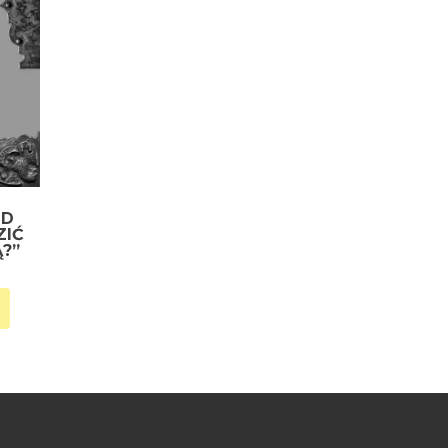
LD
ZIĆ
?”