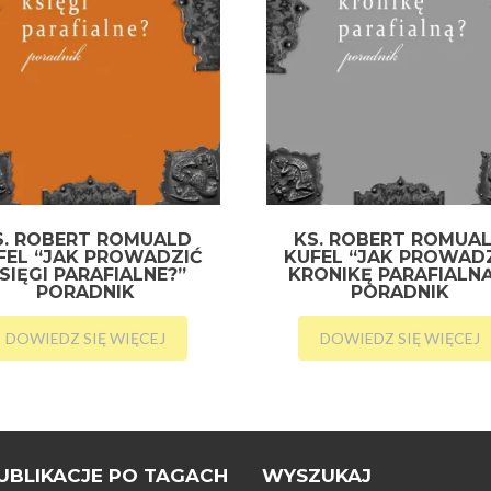
S. ROBERT ROMUALD
KS. ROBERT ROMUA
FEL “JAK PROWADZIĆ
KUFEL “JAK PROWAD
SIĘGI PARAFIALNE?”
KRONIKĘ PARAFIALNĄ
PORADNIK
PORADNIK
DOWIEDZ SIĘ WIĘCEJ
DOWIEDZ SIĘ WIĘCEJ
UBLIKACJE PO TAGACH
WYSZUKAJ