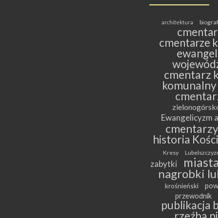
biogra
architektura
cmentar
cmentarze k
ewangeli
wojewódz
cmentarz k
komunalny
cmentar
zielonogórs
Ewangelicyzm a
cmentarz
historia Kośc
Kresy
Lubelszczyz
miasta
zabytki
nagrobki lu
pow
krośnieński
przewodnik
publikacja 
rzeźba n