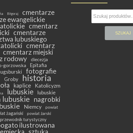
cmentarze
Szukaj:
fia
Biłgoraj
ze ewangelickie
atolickie
cmentarz
cki
cmentarze
SZUKAJ
twa lubuskiego
atolicki
cmentarz
cmentarz miejski
z rodowy
diecezja
Epitafia
ko-gorzowska
fotografie
ugsburski
historia
y
Groby
ioła
kaplice
Katolicyzm
lubuskie
lubuskie
na
 lubuskie
nagrobki
buskie
Niemcy
powiat
iat żagański
powiat żarski
przewodnik turystyczny
bogato ilustrowana
iemiecka
sztuka