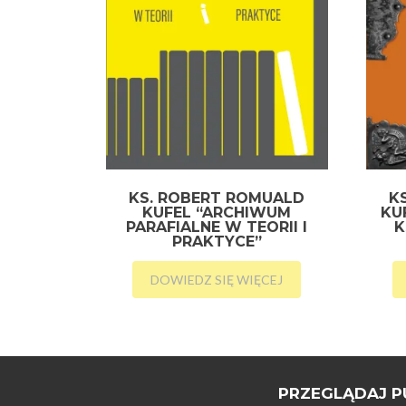
KS. ROBERT ROMUALD
K
KUFEL “ARCHIWUM
KU
PARAFIALNE W TEORII I
K
PRAKTYCE”
DOWIEDZ SIĘ WIĘCEJ
PRZEGLĄDAJ P