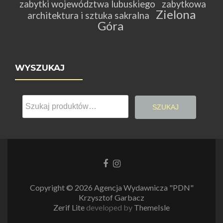
zabytki województwa lubuskiego
zabytkowa
Zielona
architektura i sztuka sakralna
Góra
WYSZUKAJ
Szukaj:
SZUKAJ
Link
Link
do
do
Facebooka
Instagrama
Copyright © 2026 Agencja Wydawnicza "PDN"
Krzysztof Garbacz
Zerif Lite
developed by
ThemeIsle