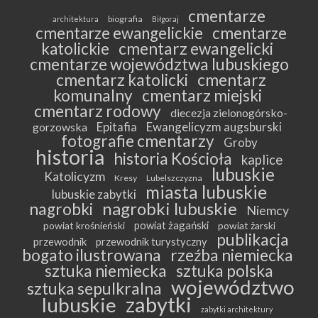
cmentarze
biografia
architektura
Biłgoraj
cmentarze ewangelickie
cmentarze
katolickie
cmentarz ewangelicki
cmentarze województwa lubuskiego
cmentarz katolicki
cmentarz
komunalny
cmentarz miejski
cmentarz rodowy
diecezja zielonogórsko-
Epitafia
Ewangelicyzm augsburski
gorzowska
fotografie cmentarzy
Groby
historia
historia Kościoła
kaplice
lubuskie
Katolicyzm
Kresy
Lubelszczyzna
miasta lubuskie
lubuskie zabytki
nagrobki lubuskie
nagrobki
Niemcy
powiat żagański
powiat krośnieński
powiat żarski
publikacja
przewodnik
przewodnik turystyczny
bogato ilustrowana
rzeźba niemiecka
sztuka niemiecka
sztuka polska
województwo
sztuka sepulkralna
zabytki
lubuskie
zabytki architektury